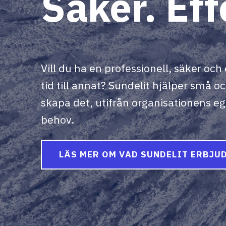
Säker. Eff
Vill du ha en professionell, säker och 
tid till annat? Sundelit hjälper små o
skapa det, utifrån organisationens e
behov.
LÄS MER OM VAD SUNDELIT ERBJU