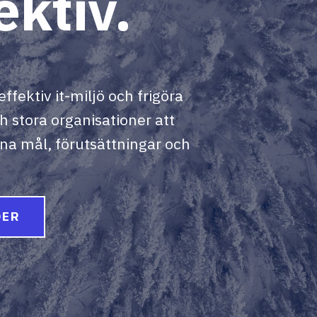
ektiv.
effektiv it-miljö och frigöra
ch stora organisationer att
gna mål, förutsättningar och
DER