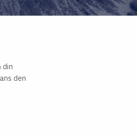
 din
mans den