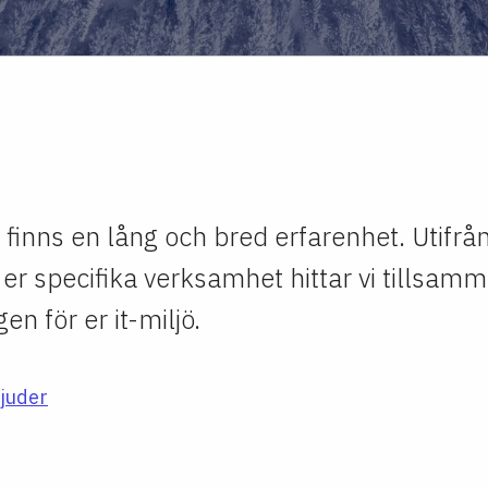
 finns en lång och bred erfarenhet. Utifrån
r specifika verksamhet hittar vi tillsam
en för er it-miljö.
bjuder